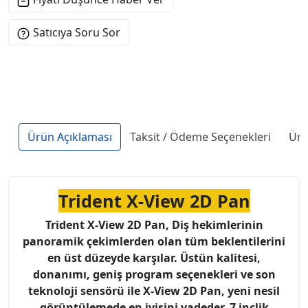
Satıcıya Soru Sor
Ürün Açıklaması
Taksit / Ödeme Seçenekleri
Ürü
Trident X-View 2D Pan
Trident X-View 2D Pan, Diş hekimlerinin
panoramik çekimlerden olan tüm beklentilerini
en üst düzeyde karşılar. Üstün kalitesi,
donanımı, geniş program seçenekleri ve son
teknoloji sensörü ile X-View 2D Pan, yeni nesil
görüntülemede en iyisini vadeder. 7 inçlik