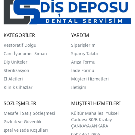
KATEGORİLER
YARDIM
Restoratif Dolgu
Siparişlerim
Cam İyonomer Siman
Sipariş Takibi
Diş Üniteleri
Arıza Formu
Sterilizasyon
İade Formu
El Aletleri
Müşteri Hizmetleri
Klinik Cihazlar
İletişim
SÖZLEŞMELER
MÜŞTERİ HİZMETLERİ
Mesafeli Satış Sözleşmesi
Kültür Mahallesi Yüksel
Caddesi 30/B Kızılay
Gizlilik ve Güvenlik
ÇANKAYA/ANKARA
İptal ve İade Koşulları
0507 467 2906