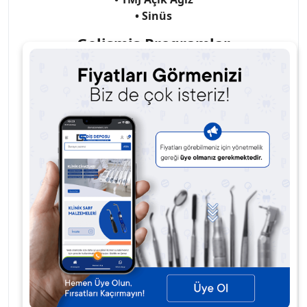
• Sinüs
Gelişmiş Programlar
• Yetişkin / Çocuk Düşük Doz Panoramik
• Yetişkin / Çocuk Gelişmiş Ortogonatile
• Sağ Bitewing
• Sol Bitewing
• Sağ ve Sol Bitewing