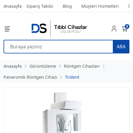
Anasayfa
Sipariş Takibi
Blog
Müşteri Hizmetleri
İl
0
ARA
Anasayfa
Görüntüleme
Röntgen Cihazları
Panaromik Röntgen Cihazı
Trident