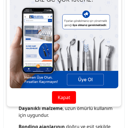
yapısı ile
bonding materyallerini
gelişmiş
hassasiyetle
ve
kontrollü bir şekilde
uygular.
Ergonomik tasarımı
,
kolay kullanım
ve
mükemmel tutuş
sağlar,
dental tedavilerde
maksimum konfor
sunar.
Dayanıklı malzeme
ile
üretilmiş olup,
uzun ömürlü
kullanım imkanı
tanır.
TPC Aplikatör Bond Fırçası
, özellikle
bonding ve yapıştırma işlemlerinde
ideal bir
yardımcıdır.
İnce uç yapısı
, hassas ve kontrollü uygulama
sağlar.
Ergonomik tasarım
, konforlu ve kolay
kullanım sunar.
Kapat
Dayanıklı malzeme
, uzun ömürlü kullanım
için uygundur.
Bonding ajanlarının
doğru ve eşit şekilde