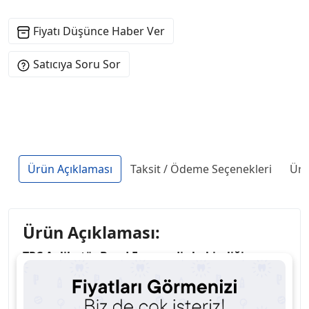
Fiyatı Düşünce Haber Ver
Satıcıya Soru Sor
Ürün Açıklaması
Taksit / Ödeme Seçenekleri
Ürü
Ürün Açıklaması:
TPC Aplikatör Bond Fırçası
,
diş hekimliği
uygulamalarında
bonding ajanlarının
hassas ve
etkili bir şekilde uygulanması için tasarlanmış
yüksek kaliteli bir aplikatör fırçasıdır
. İnce uç