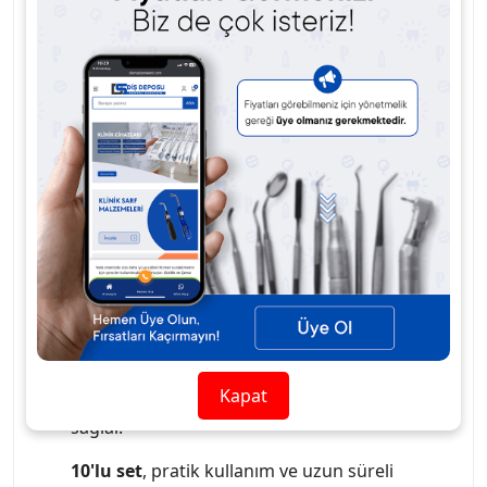
uyum göstererek dolguların düzgün bir şekilde
yerleşmesini sağlar.
Çıkıntılı yapı
, özellikle zor
alanlarda ve daha derin dolgular için ideal uyum
ve mükemmel sonuçlar sunar.
10'lu set
sayesinde
uzun süreli kullanım ve pratik uygulama imkanı
sunar.
Sert metal malzeme
ile dayanıklı ve uzun
ömürlü kullanım.
0,050mm kalınlık
ile sağlam dolgular ve
yüksek hassasiyet.
Bölgesel konturlu ve çıkıntılı yapı
, her dişe
mükemmel uyum sağlar.
Kapat
Large boyut
ile geniş diş alanlarına uyum
sağlar.
10'lu set
, pratik kullanım ve uzun süreli