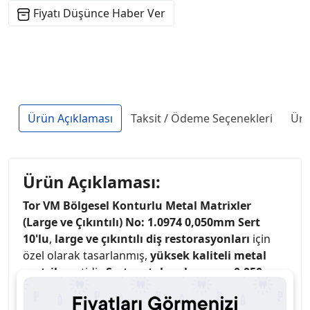
Fiyatı Düşünce Haber Ver
Ürün Açıklaması
Taksit / Ödeme Seçenekleri
Ürü
Ürün Açıklaması:
Tor VM Bölgesel Konturlu Metal Matrixler
(Large ve Çıkıntılı) No: 1.0974 0,050mm Sert
10'lu
,
large ve çıkıntılı diş restorasyonları
için
özel olarak tasarlanmış,
yüksek kaliteli metal
matriks
setidir.
Sert metal malzeme
ve
0,050mm
kalınlık
ile sağlam dolgular sağlanır.
Bölgesel
konturlu yapı
, her dişin doğal şekline mükemmel