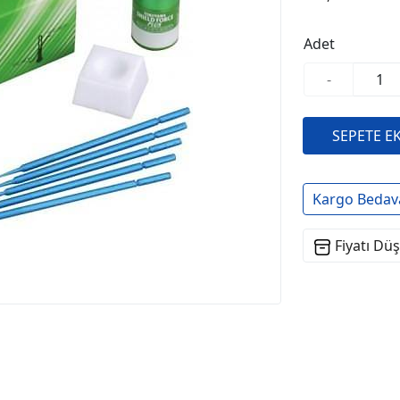
Adet
-
Kargo Bedav
Fiyatı Dü