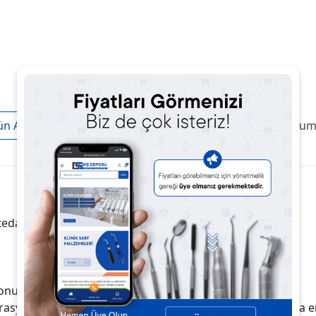
ün Açıklaması
Taksit / Ödeme Seçenekleri
Ürün Yoruml
 tedavisinde koruyucu sealant
yonun azaltılmasında
erasyonundan sonra diş hassasiyetinin azaltılması ve/ veya