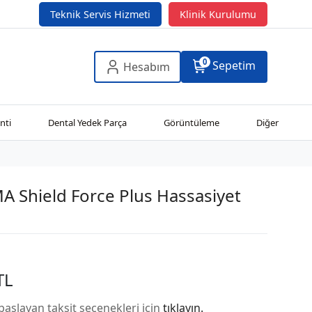
Teknik Servis Hizmeti
Klinik Kurulumu
0
Sepetim
Hesabım
nti
Dental Yedek Parça
Görüntüleme
Diğer
 Shield Force Plus Hassasiyet
TL
başlayan taksit seçenekleri için
tıklayın.