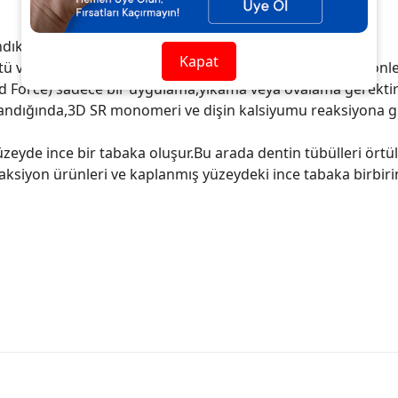
andıktan hemen sonra yüksek hassasiyeti azaltır
Kapat
ü ve reçine tabakası hassasiyeti uzun dönemde azaltır/önl
ond Force) sadece bir uygulama,yıkama veya ovalama gerekt
andığında,3D SR monomeri ve dişin kalsiyumu reaksiyona gi
üzeyde ince bir tabaka oluşur.Bu arada dentin tübülleri örtü
eaksiyon ürünleri ve kaplanmış yüzeydeki ince tabaka birbir