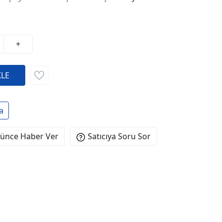
+
a
şünce Haber Ver
Satıcıya Soru Sor