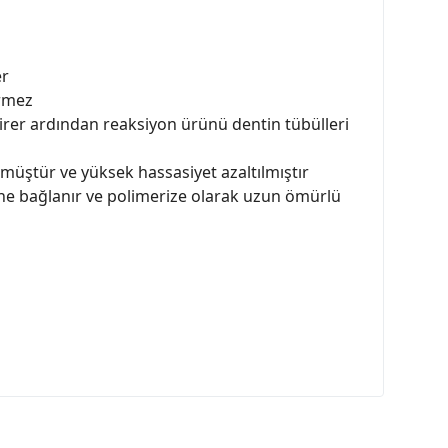
er
irmez
rer ardından reaksiyon ürünü dentin tübülleri
lmüştür ve yüksek hassasiyet azaltılmıştır
ine bağlanır ve polimerize olarak uzun ömürlü