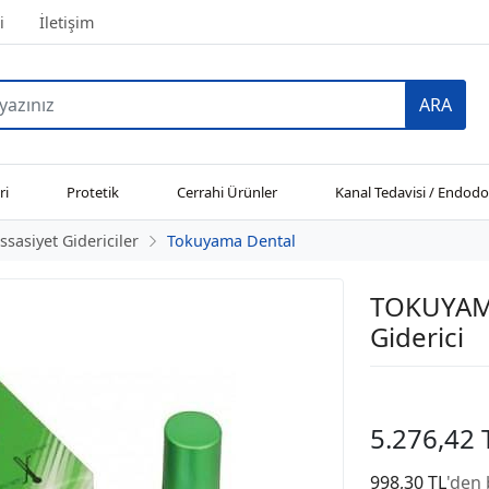
i
İletişim
ARA
ri
Protetik
Cerrahi Ürünler
Kanal Tedavisi / Endodo
ssasiyet Gidericiler
Tokuyama Dental
TOKUYAMA
Giderici
5.276,42 
998,30 TL
'den 