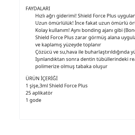
FAYDALARI
Hızlı ağrı giderimi! Shield Force Plus uygul
Uzun ömürlülük! İnce fakat uzun ömürlü ört
Kolay kullanım! Aynı bonding ajanı gibi (B
Shield Force Plus zarar görmüş alana uygul
ve kaplamış yüzeyde toplanır
Çözücü ve su,hava ile buharlaştırıldığında y
Işınlandıktan sonra dentin tübüllerindeki r
polimerize olmuş tabaka oluşur
ÜRÜN İÇERİĞİ
1 şişe,3ml Shield Force Plus
25 aplikatör
1 gode