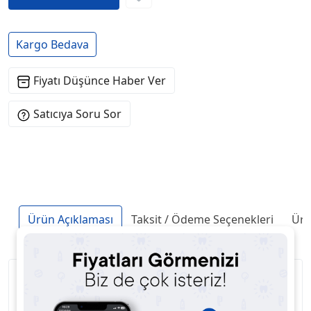
Kargo Bedava
Fiyatı Düşünce Haber Ver
Satıcıya Soru Sor
Ürün Açıklaması
Taksit / Ödeme Seçenekleri
Ürü
ENDİKASYONLARI