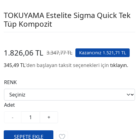
TOKUYAMA Estelite Sigma Quick Tek
Tüp Kompozit
1.826,06 TL
3.347,77 TL
Kazancınız 1.521,71 TL
345,49 TL
'den başlayan taksit seçenekleri için
tıklayın.
RENK
Adet
-
+