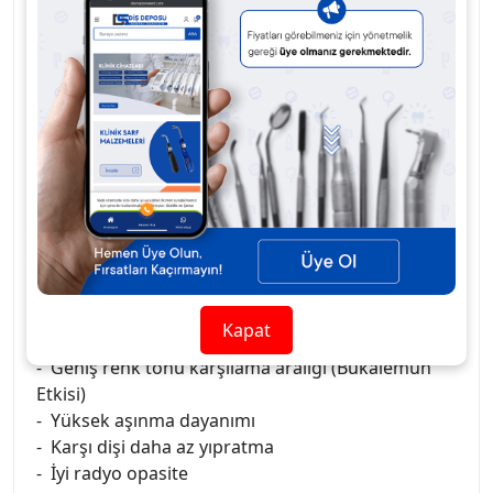
- Anterior ve posterior restorasyonlar
- Kompozit venerler
- Diyastema kapatma
- Kompozit / porselen tamiri
FAYDALARI
- Hızlı kürlenme zamanı - halojen ışıkla 10 saniye (?
400mW/cm2)
- Uzun çalışma zamanı - ortam ışığı altında 90
saniye (10,000 lx)
- Üstün parlatılabilirlik özelliği
Kapat
- Parlaklığını uzun süre koruma
- Geniş renk tonu karşılama aralığı (Bukalemun
Etkisi)
- Yüksek aşınma dayanımı
- Karşı dişi daha az yıpratma
- İyi radyo opasite