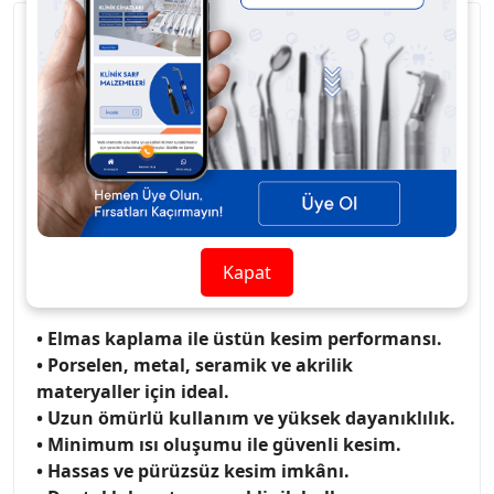
Ürün Açıklaması:
Sonsuz Elmas Separe,
dental laboratuvar ve
kliniklerde porselen, metal, akrilik ve seramik
materyallerin hassas kesim işlemleri
için
tasarlanmış yüksek kaliteli elmas kaplı kesim
diskidir.
Elmas kaplama yüzeyi sayesinde uzun ömürlü
kullanım sunar, kesim sırasında minimum ısı
oluşumu ve yüksek hassasiyet sağlar. İnce yapısı
Kapat
ile kontrollü ve pürüzsüz kesim imkânı verir.
• Elmas kaplama ile üstün kesim performansı.
• Porselen, metal, seramik ve akrilik
materyaller için ideal.
• Uzun ömürlü kullanım ve yüksek dayanıklılık.
• Minimum ısı oluşumu ile güvenli kesim.
• Hassas ve pürüzsüz kesim imkânı.