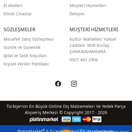
El Aletleri
Müşteri Hizmetleri
Klinik Cihazlar
İletişim
SÖZLEŞMELER
MÜŞTERİ HİZMETLERİ
Mesafeli Satış Sözleşmesi
Kültür Mahallesi Yüksel
Caddesi 30/B Kızılay
Gizlilik ve Güvenlik
ÇANKAYA/ANKARA
İptal ve İade Koşulları
0507 467 2906
Kişisel Veriler Politikası
Türkiye'nin En Büyük Online Diş Malzemeleri Ve Yedek Parça
Alışveriş Merkezi © Copyright 2017 - 2026
qreatedijital
®
PlatinMarket
E-Ticaret Sistemi
İle Hazırlanmıştır.
| Dijital Pazarlama Ajansı