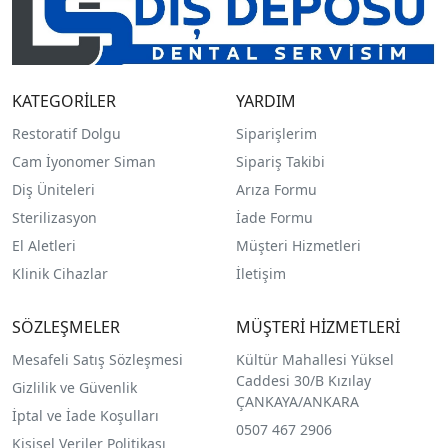
KATEGORİLER
YARDIM
Restoratif Dolgu
Siparişlerim
Cam İyonomer Siman
Sipariş Takibi
Diş Üniteleri
Arıza Formu
Sterilizasyon
İade Formu
El Aletleri
Müşteri Hizmetleri
Klinik Cihazlar
İletişim
SÖZLEŞMELER
MÜŞTERİ HİZMETLERİ
Mesafeli Satış Sözleşmesi
Kültür Mahallesi Yüksel
Caddesi 30/B Kızılay
Gizlilik ve Güvenlik
ÇANKAYA/ANKARA
İptal ve İade Koşulları
0507 467 2906
Kişisel Veriler Politikası