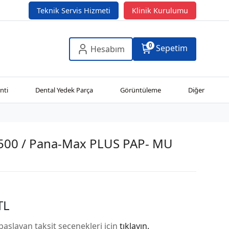
Teknik Servis Hizmeti
Klinik Kurulumu
0
Sepetim
Hesabım
nti
Dental Yedek Parça
Görüntüleme
Diğer
500 / Pana-Max PLUS PAP- MU
TL
başlayan taksit seçenekleri için
tıklayın.