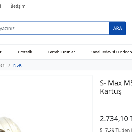
i
İletişim
ARA
ri
Protetik
Cerrahi Ürünler
Kanal Tedavisi / Endodo
arı
NSK
S- Max M
Kartuş
2.734,10 
517,29 TL
'den 