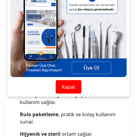
kapasitesi
sayesinde tedavi süreçlerinde
maksimum hijyen
sağlar.
Rulo şeklinde
ambalajlanmış
olması, kullanımı kolaylaştırır ve
depolama açısından pratiklik sunar.
Cerrahi
işlemler
,
günlük bakım ve temizlik işlemleri
gibi
birçok alanda kullanılabilir,
hijyenik ve steril
bir
ortam sağlar.
Yüksek emicilik
, sıvıları hızlıca emer.
500'lü paket
ile uzun süreli kullanım ve
ekonomik çözüm.
Kapat
Yumuşak ve dayanıklı yapı
, konforlu
kullanım sağlar.
Rulo paketleme
, pratik ve kolay kullanım
sunar.
Hijyenik ve steril
ortam sağlar.