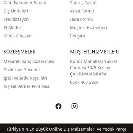
Cam İyonomer Siman
Sipariş Takibi
Diş Üniteleri
Arıza Formu
Sterilizasyon
İade Formu
El Aletleri
Müşteri Hizmetleri
Klinik Cihazlar
İletişim
SÖZLEŞMELER
MÜŞTERİ HİZMETLERİ
Mesafeli Satış Sözleşmesi
Kültür Mahallesi Yüksel
Caddesi 30/B Kızılay
Gizlilik ve Güvenlik
ÇANKAYA/ANKARA
İptal ve İade Koşulları
0507 467 2906
Kişisel Veriler Politikası
Türkiye'nin En Büyük Online Diş Malzemeleri Ve Yedek Parça