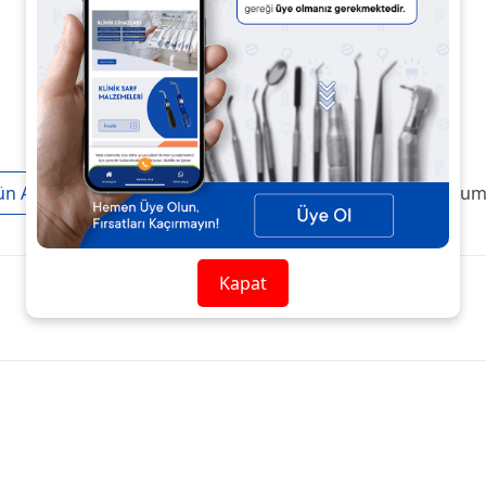
ün Açıklaması
Taksit / Ödeme Seçenekleri
Ürün Yoruml
Kapat