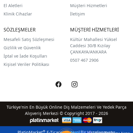
El Aletleri
Müşteri Hizmetleri
Klinik Cihazlar
İletişim
SÖZLEŞMELER
MÜŞTERİ HİZMETLERİ
Mesafeli Satış Sözleşmesi
Kültür Mahallesi Yüksel
Caddesi 30/B Kızılay
Gizlilik ve Güvenlik
ÇANKAYA/ANKARA
İptal ve İade Koşulları
0507 467 2906
Kişisel Veriler Politikası
Türkiye'nin En Büyük Online Diş Malzemeleri Ve Yedek Parça
Alışveriş Merkezi © Copyright 2017 - 2026
qreatedijital
®
PlatinMarket
E-Ticaret Sistemi
İle Hazırlanmıştır.
| Dijital Pazarlama Ajansı