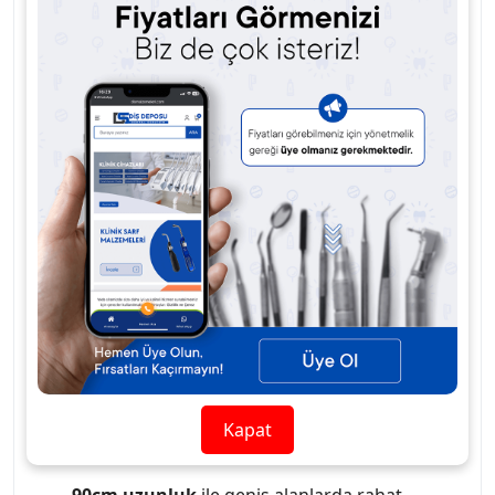
yapılmasına olanak tanır, böylece işlem süresi
kısalır ve verimlilik artar.
Yuvarlak uç (?)
, düzgün
ve pürüzsüz bir dikiş geçişi sağlayarak dokularda
minimum travma oluşturur.
90cm uzunluk
, geniş
alanlarda rahatça kullanım sağlar.
Polyester
malzeme
, sütürün dayanıklılığını artırır ve cerrahi
dikişlerde güvenlik sağlar.
Emilemeyen özellik
,
sütürün uzun süreli işlevini korur ve cerrahi
işlemler sırasında güvenli kullanım sunar.
12
adet/paket
olarak sunulması, pratik ve ekonomik
çözüm sunar.
3/0 kalınlık
ile hassas dikiş uygulamaları.
Yuvarlak uç (?)
ile düzgün ve hassas dikiş
geçişi.
Kapat
Çift tasarım
ile verimli dikiş uygulamaları.
90cm uzunluk
ile geniş alanlarda rahat