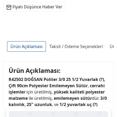
Fiyatı Düşünce Haber Ver
Ürün Açıklaması
Taksit / Ödeme Seçenekleri
Ürü
Ürün Açıklaması:
R42502 DOĞSAN Politer 3/0 25 1/2 Yuvarlak (?),
Çift 90cm Polyester Emilemeyen Sütür
,
cerrahi
işlemler
için üretilmiş,
yüksek kaliteli polyester
malzeme
ile üretilmiş,
emilemeyen sütür
dür.
3/0
kalınlık
,
25" uzunluk
, ve
1/2 yuvarlak uç (?)
özellikleriyle hassas ve güvenli dikiş uygulamaları
sağlar.
Çift tasarım
, aynı anda iki dikişin