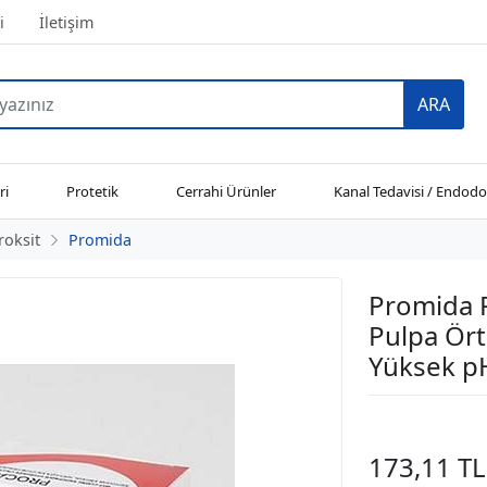
i
İletişim
ARA
ri
Protetik
Cerrahi Ürünler
Kanal Tedavisi / Endodo
roksit
Promida
Promida P
Pulpa Ört
Yüksek pH
173,11 TL