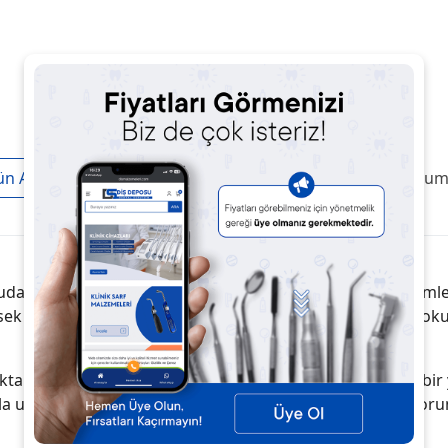
ün Açıklaması
Taksit / Ödeme Seçenekleri
Ürün Yoruml
n ve dolaylı pulpa örtü uygulamaları ile restoratif işlemler
üksek pH değeri ile güçlü antibakteriyel etki sağlar, pulpa
ıktan sonra kolayca uygulanır ve sertleştiğinde dayanıklı bir 
la uyumludur. Klinik kullanıma uygundur ve vital pulpa kor