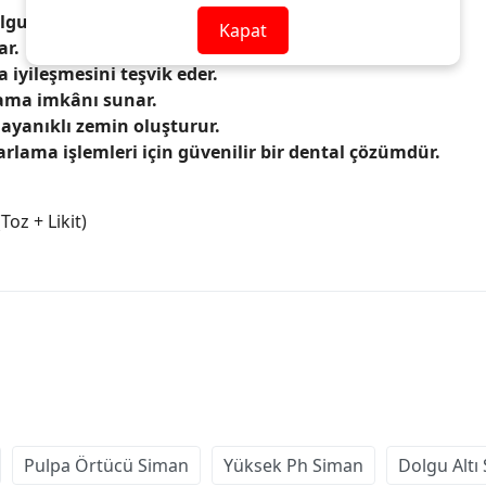
lgu altı astar simanıdır.
Kapat
ar.
iyileşmesini teşvik eder.
lama imkânı sunar.
dayanıklı zemin oluşturur.
arlama işlemleri için güvenilir bir dental çözümdür.
oz + Likit)
Pulpa Örtücü Siman
Yüksek Ph Siman
Dolgu Altı