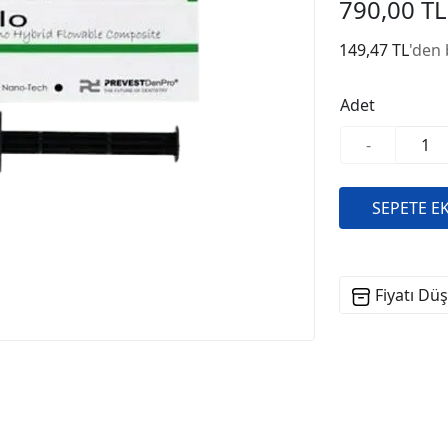
790,00 TL
149,47 TL
'den 
Adet
-
Fiyatı Dü