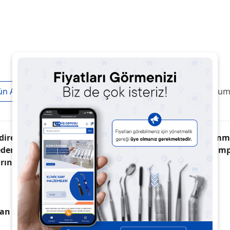
ün Açıklaması
Taksit / Ödeme Seçenekleri
Ürün Yoruml
irenci sağlayan, kendinden asitli, self-adeziv, mükemm
der. Estetik ile isteğe bağlı akışı birleştirir. Akışkan ko
rını gerektirmez.
udan doldurulması