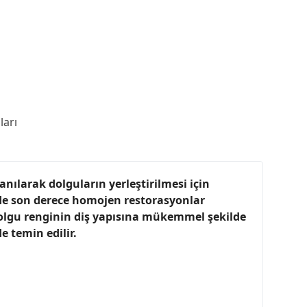
arı
nılarak dolguların yerleştirilmesi için
inde son derece homojen restorasyonlar
 dolgu renginin diş yapısına mükemmel şekilde
 temin edilir.