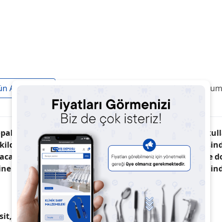
ün Açıklaması
Taksit / Ödeme Seçenekleri
Ürün Yoruml
pak cam dolgu maddesi içerir. Yapıştırma teknikleri kulla
kilde cilalanabilir. Ultra ince partiküllü dolgusu sayes
ayacak şekilde cilalanabilir. Bukalemun etkisi sayesinde
ne uygundur. Zenchroma şırıngalar ve kompüller halinde
sit, Bis-GMA, tetrametilen dimetakrilat.