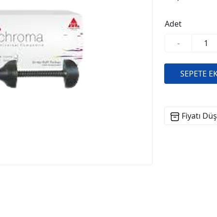
Adet
-
Fiyatı Dü