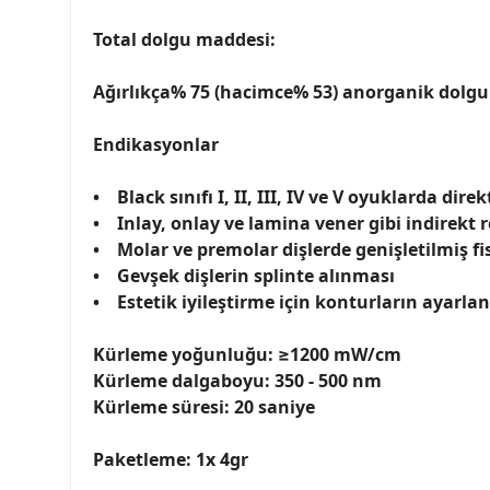
Total dolgu maddesi:
Ağırlıkça% 75 (hacimce% 53) anorganik dolgu 
Endikasyonlar
• Black sınıfı I, II, III, IV ve V oyuklarda dir
• Inlay, onlay ve lamina vener gibi indirekt 
• Molar ve premolar dişlerde genişletilmiş f
• Gevşek dişlerin splinte alınması
• Estetik iyileştirme için konturların ayarla
Kürleme yoğunluğu: ≥1200 mW/cm
Kürleme dalgaboyu: 350 - 500 nm
Kürleme süresi: 20 saniye
Paketleme: 1x 4gr