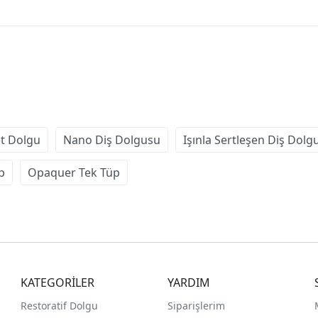
t Dolgu
Nano Diş Dolgusu
Işınla Sertleşen Diş Dolg
p
Opaquer Tek Tüp
KATEGORİLER
YARDIM
Restoratif Dolgu
Siparişlerim