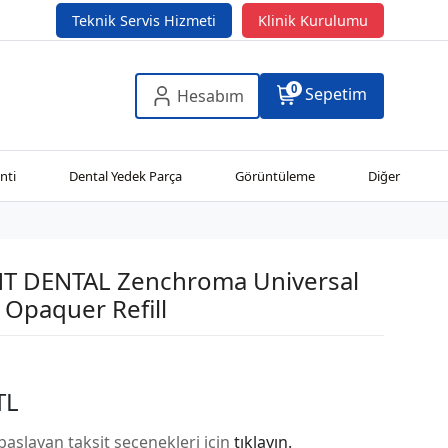
Teknik Servis Hizmeti
Klinik Kurulumu
0
Sepetim
Hesabım
nti
Dental Yedek Parça
Görüntüleme
Diğer
T DENTAL Zenchroma Universal
Opaquer Refill
TL
başlayan taksit seçenekleri için
tıklayın.