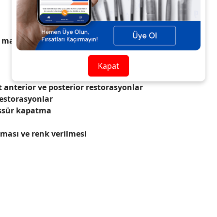
maddesi (0,005 - 3,0 μm)
Kapat
ekt anterior ve posterior restorasyonlar
restorasyonlar
issür kapatma
nması ve renk verilmesi