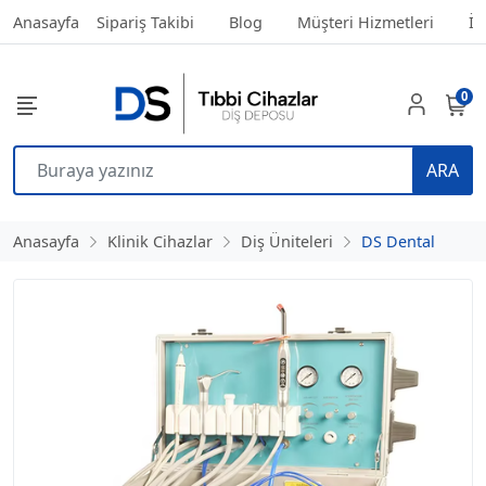
Anasayfa
Sipariş Takibi
Blog
Müşteri Hizmetleri
İl
0
ARA
Anasayfa
Klinik Cihazlar
Diş Üniteleri
DS Dental