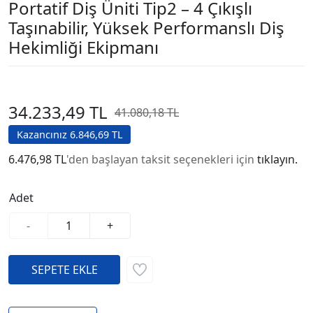
Portatif Diş Üniti Tip2 – 4 Çıkışlı
Taşınabilir, Yüksek Performanslı Diş
Hekimliği Ekipmanı
34.233,49 TL
41.080,18 TL
Kazancınız 6.846,69 TL
6.476,98 TL
'den başlayan taksit seçenekleri için
tıklayın.
Adet
-
+