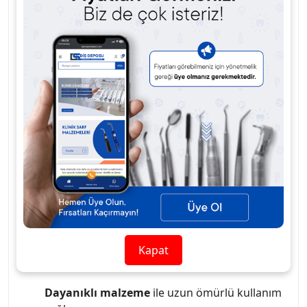
uygulamaları
için de ideal bir çözümdür.
Kolay
taşınabilir
yapısı, klinik dışı tedaviler ve
acil
durumlarda
kullanım için mükemmel uyum
sağlar.
Yüksek kaliteli malzeme
ve
gelişmiş
teknoloji
ile üretilen bu ünite,
dental tedavilerde
mükemmel performans sunar ve
hızlı kurulum
ile kullanıcı dostudur.
Portatif Diş Üniti Tip2
,
düşük enerji tüketimi
ve
yüksek verimliliği
ile
her türlü dental tedavi
için ideal bir tercihtir.
Portatif tasarım
, mobil kullanım ve
taşınabilirlik sağlar.
Yüksek performans
, her türlü dental
uygulama için güvenli ve etkili çözüm sunar.
Kompakt yapı
, kolay kurulum ve kullanım
Kapat
imkanı sunar.
Dayanıklı malzeme
ile uzun ömürlü kullanım