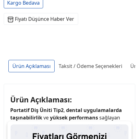
Kargo Bedava
Fiyatı Düşünce Haber Ver
Ürün Açıklaması
Taksit / Ödeme Seçenekleri
Ürü
Ürün Açıklaması:
Portatif Diş Üniti Tip2
,
dental uygulamalarda
taşınabilirlik
ve
yüksek performans
sağlayan
modern bir diş ünitesidir
.
Kompakt ve hafif
tasarımı
, kliniklere ek olarak
mobil diş hekimliği