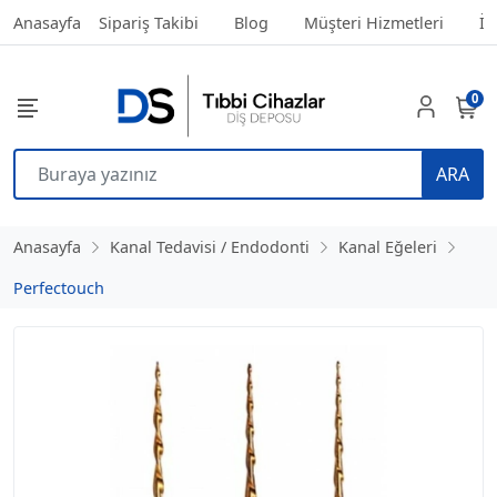
Anasayfa
Sipariş Takibi
Blog
Müşteri Hizmetleri
İl
0
ARA
Anasayfa
Kanal Tedavisi / Endodonti
Kanal Eğeleri
Perfectouch