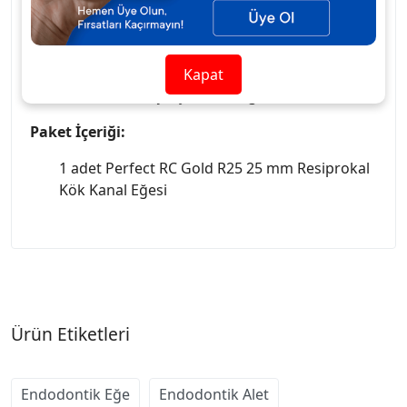
Altın kaplama yüzey teknolojisi, sürtünmeyi
azaltarak kanal içinde pürüzsüz ilerleme sağlar ve
kırılma riskini minimuma indirir. R25 boyutu,
özellikle başlangıç şekillendirme aşamalarında
Kapat
etkin ve kontrollü çalışma olanağı sunar.
Paket İçeriği:
1 adet Perfect RC Gold R25 25 mm Resiprokal
Kök Kanal Eğesi
Ürün Etiketleri
Endodontik Eğe
Endodontik Alet