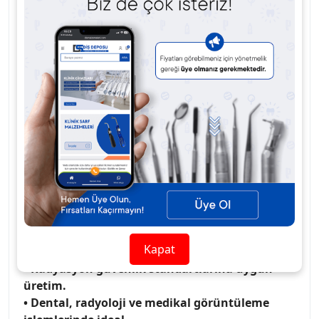
maruziyetini minimuma indirmek için tasarlanmış,
yüksek yoğunluklu kurşun içeren koruyucu
önlüktür.
Ergonomik tasarımı sayesinde çocuk vücuduna
rahatça uyum sağlar. Hafif yapısı hareket
kısıtlamadan maksimum koruma sunar.
Radyasyon güvenlik standartlarına uygun olarak
üretilmiştir. Pediatrik beden ölçülerine özel
tasarımıyla hastaneler, klinikler ve radyoloji
merkezlerinde güvenle kullanılabilir.
• Çocuk hastalar için özel beden tasarımı.
• Yüksek yoğunluklu kurşun ile etkili X-ray
koruması.
Kapat
• Hafif ve ergonomik yapı ile konforlu kullanım.
• Radyasyon güvenlik standartlarına uygun
üretim.
• Dental, radyoloji ve medikal görüntüleme