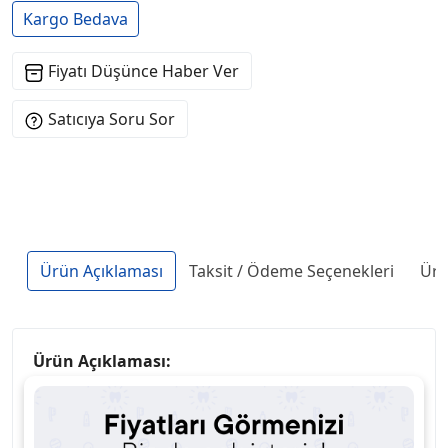
Kargo Bedava
Fiyatı Düşünce Haber Ver
Satıcıya Soru Sor
Ürün Açıklaması
Taksit / Ödeme Seçenekleri
Ürü
Ürün Açıklaması:
Pediatrik Radyasyon Koruyucu Kurşun Önlük,
çocuk hastaların radyoloji, diş hekimliği ve
diğer görüntüleme işlemleri
sırasında X-ışını