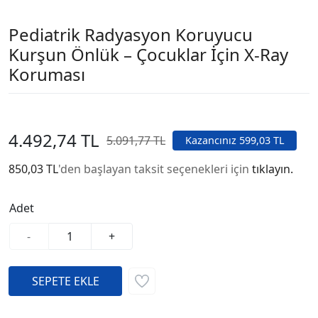
Pediatrik Radyasyon Koruyucu
Kurşun Önlük – Çocuklar İçin X-Ray
Koruması
4.492,74 TL
5.091,77 TL
Kazancınız 599,03 TL
850,03 TL
'den başlayan taksit seçenekleri için
tıklayın.
Adet
-
+