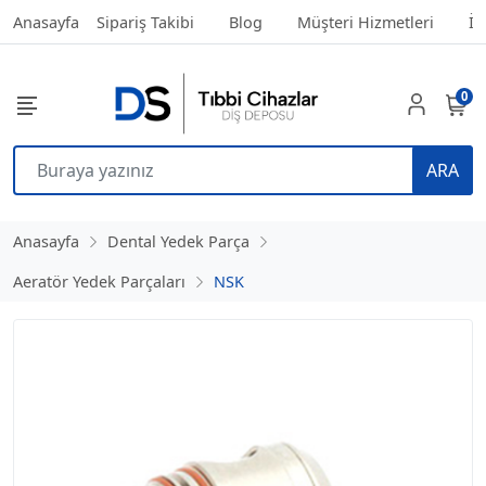
Anasayfa
Sipariş Takibi
Blog
Müşteri Hizmetleri
İl
0
ARA
Anasayfa
Dental Yedek Parça
Aeratör Yedek Parçaları
NSK