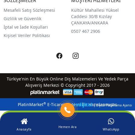
SÖZLEŞMELER
MÜŞTERİ HİZMETLERİ
Mesafeli Satış Sözleşmesi
Kültür Mahallesi Yüksel
Caddesi 30/B Kızılay
Gizlilik ve Güvenlik
ÇANKAYA/ANKARA
İptal ve İade Koşulları
0507 467 2906
Kişisel Veriler Politikası
Türkiye'nin En Büyük Online Diş Malzemeleri Ve Yedek Parça
Alışveriş Merkezi © Copyright 2017 - 2026
qreatedijital
®
PlatinMarket
E-Ticaret Sistemi
İle Hazırlanmıştır.
| Dijital Pazarlama Ajansı
Hemen Ara
Anasayfa
WhatsApp