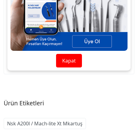
Uygun Modeller : Mach-Lite XT M / Mach 2 M / AW200L /
AB200L / AK200L / AS200L / Mach QD-M / NL75/85 / Mach
Lite M
Push Button Model Yüksek Kaliteli Türbin rotorları kaliteli
paslanmaz özel çelikten üretilip parçaları ISO garantisi adı
altında bir araya getirilir. Sterilizasyon-135 C (277 F)
Otoklav.
Kapat
Ürün Etiketleri
Nsk A200l / Mach-lite Xt Mkartuş