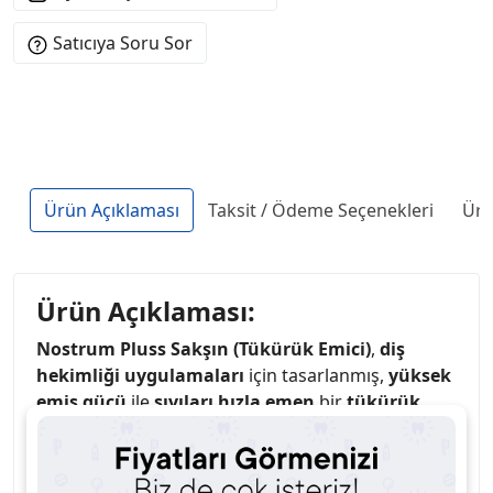
Satıcıya Soru Sor
Ürün Açıklaması
Taksit / Ödeme Seçenekleri
Ürü
Ürün Açıklaması:
Nostrum Pluss Sakşın (Tükürük Emici)
,
diş
hekimliği uygulamaları
için tasarlanmış,
yüksek
emiş gücü
ile
sıvıları hızla emen
bir
tükürük
emici
dir.
100'lü paket
olarak sunulması, uzun
süreli kullanım ve
ekonomik çözüm
sağlar.
Hafif
ve dayanıklı yapı
,
hijyenik
kullanım sunarak, diş