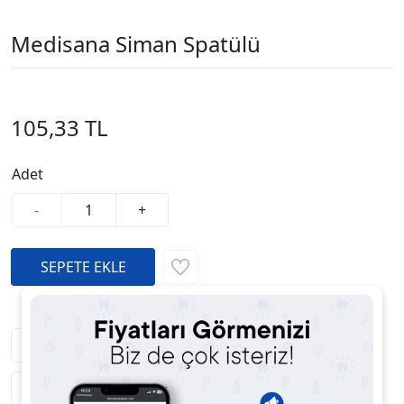
Medisana Siman Spatülü
105,33 TL
Adet
-
+
Fiyatı Düşünce Haber Ver
Satıcıya Soru Sor