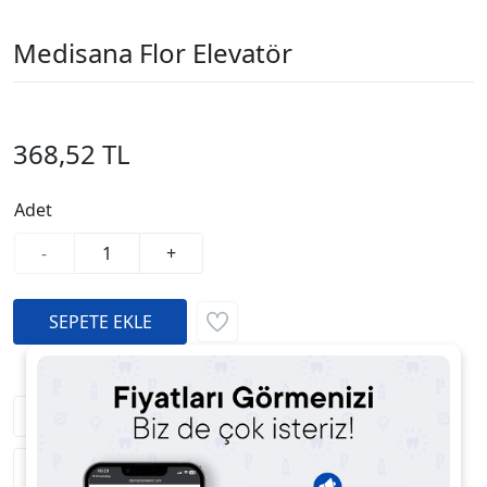
Medisana Flor Elevatör
368,52 TL
Adet
-
+
Fiyatı Düşünce Haber Ver
Satıcıya Soru Sor