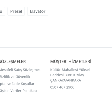
lü
Presel
Elavatör
SÖZLEŞMELER
MÜŞTERİ HİZMETLERİ
Mesafeli Satış Sözleşmesi
Kültür Mahallesi Yüksel
Caddesi 30/B Kızılay
Gizlilik ve Güvenlik
ÇANKAYA/ANKARA
İptal ve İade Koşulları
0507 467 2906
Kişisel Veriler Politikası