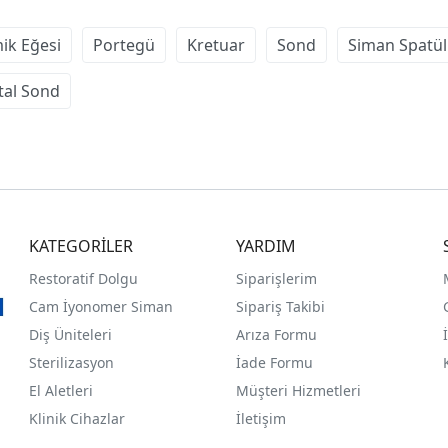
ik Eğesi
Portegü
Kretuar
Sond
Siman Spatü
tal Sond
KATEGORİLER
YARDIM
Restoratif Dolgu
Siparişlerim
Cam İyonomer Siman
Sipariş Takibi
Diş Üniteleri
Arıza Formu
Sterilizasyon
İade Formu
El Aletleri
Müşteri Hizmetleri
Klinik Cihazlar
İletişim