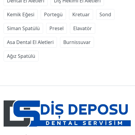
Dental El Aletleri
Diş Hekimi El Aletleri
Kemik Eğesi
Portegü
Kretuar
Sond
Siman Spatülü
Presel
Elavatör
Asa Dental El Aletleri
Burnissuvar
Ağız Spatülü