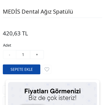
MEDİS Dental Ağız Spatülü
420,63 TL
Adet
-
+
Fiyatı Düşünce Haber Ver
Satıcıya Soru Sor