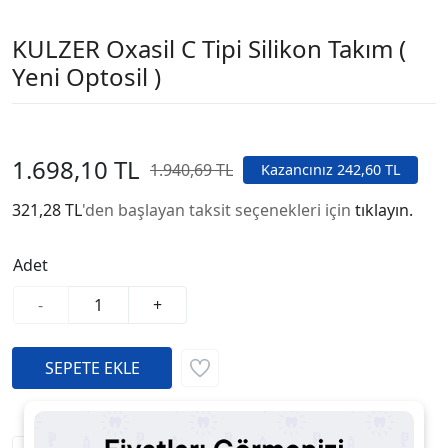
KULZER Oxasil C Tipi Silikon Takım (
Yeni Optosil )
1.698,10 TL
1.940,69 TL
Kazancınız 242,60 TL
321,28 TL
'den başlayan taksit seçenekleri için
tıklayın.
Adet
-
+