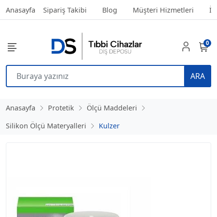
Anasayfa
Sipariş Takibi
Blog
Müşteri Hizmetleri
İl
0
ARA
Anasayfa
Protetik
Ölçü Maddeleri
Silikon Ölçü Materyalleri
Kulzer