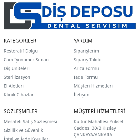
KATEGORİLER
YARDIM
Restoratif Dolgu
Siparişlerim
Cam İyonomer Siman
Sipariş Takibi
Diş Üniteleri
Arıza Formu
Sterilizasyon
İade Formu
El Aletleri
Müşteri Hizmetleri
Klinik Cihazlar
İletişim
SÖZLEŞMELER
MÜŞTERİ HİZMETLERİ
Mesafeli Satış Sözleşmesi
Kültür Mahallesi Yüksel
Caddesi 30/B Kızılay
Gizlilik ve Güvenlik
ÇANKAYA/ANKARA
İptal ve İade Koşulları