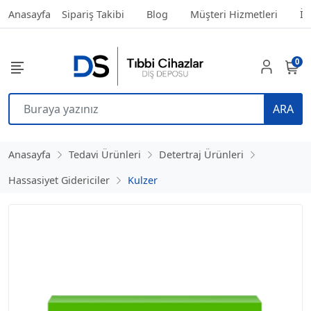
Anasayfa
Sipariş Takibi
Blog
Müşteri Hizmetleri
İl
0
ARA
Anasayfa
Tedavi Ürünleri
Detertraj Ürünleri
Hassasiyet Gidericiler
Kulzer