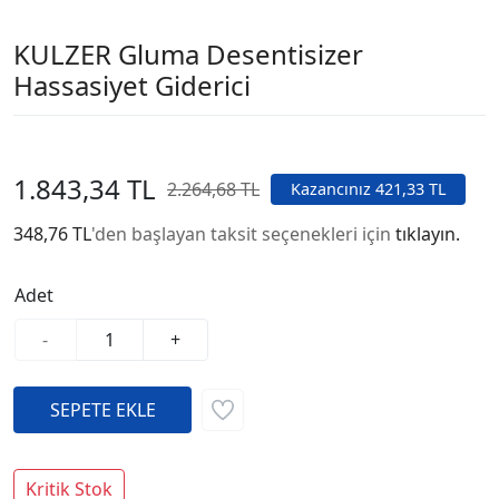
KULZER Gluma Desentisizer
Hassasiyet Giderici
1.843,34 TL
2.264,68 TL
Kazancınız 421,33 TL
348,76 TL
'den başlayan taksit seçenekleri için
tıklayın.
Adet
-
+
Kritik Stok