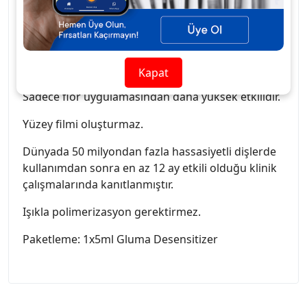
Diş preparasyonundan sonraki hassasiyeti
önlemede kullanılır.
Uygulama sonrası hemen ağrının azalmasını
sağlar.
Kapat
Sadece flor uygulamasından daha yüksek etkilidir.
Yüzey filmi oluşturmaz.
Dünyada 50 milyondan fazla hassasiyetli dişlerde
kullanımdan sonra en az 12 ay etkili olduğu klinik
çalışmalarında kanıtlanmıştır.
Işıkla polimerizasyon gerektirmez.
Paketleme: 1x5ml Gluma Desensitizer