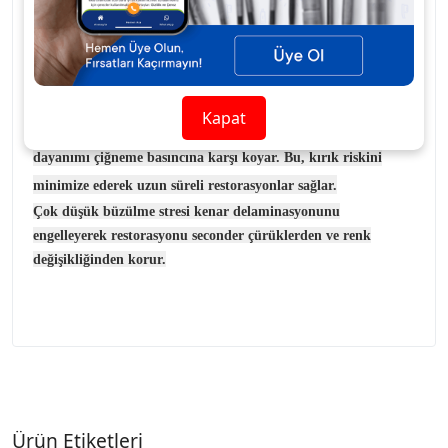
Bu materyal benzersiz olarak komşu dişlerin rengiyle
bütünleşerek olağanüstü bir doğal görünüm oluşturur.
Charisma Diamond’un patentli TCD matriksi, özel bir düşük
büzülme monomerine dayalıdır. Minimum büzülme ile yüksek
Kapat
dayanıklılığı kombine eder. Bu kompozitin yüksek bükülme
dayanımı çiğneme basıncına karşı koyar. Bu, kırık riskini
minimize ederek uzun süreli restorasyonlar sağlar.
Çok düşük büzülme stresi kenar delaminasyonunu
engelleyerek restorasyonu seconder çürüklerden ve renk
değişikliğinden korur.
Ürün Etiketleri