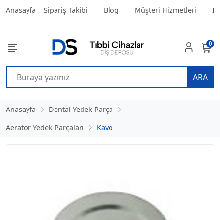
Anasayfa
Sipariş Takibi
Blog
Müşteri Hizmetleri
İl
0
ARA
Anasayfa
Dental Yedek Parça
Aeratör Yedek Parçaları
Kavo