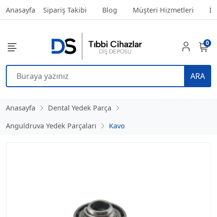
Anasayfa
Sipariş Takibi
Blog
Müşteri Hizmetleri
İl
0
ARA
Anasayfa
Dental Yedek Parça
Anguldruva Yedek Parçaları
Kavo