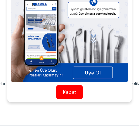
Ürün Açıklaması
Ürün Yorumları
 seçiniz. Yüksek Kaliteli Türbin rotorları kaliteli paslanmaz özel çelikt
Kapat