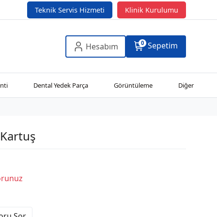
Teknik Servis Hizmeti
Klinik Kurulumu
0
Sepetim
Hesabım
nti
Dental Yedek Parça
Görüntüleme
Diğer
 Kartuş
Sorunuz
Soru Sor