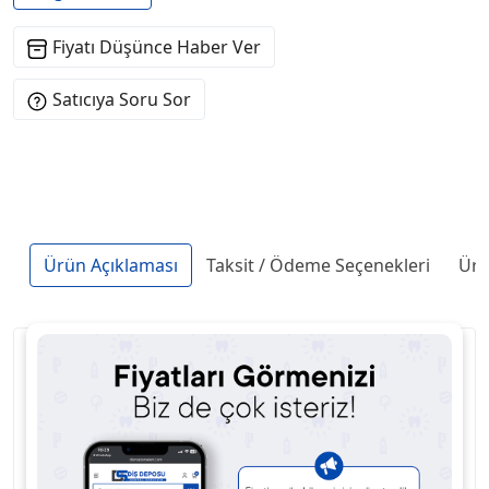
Fiyatı Düşünce Haber Ver
Satıcıya Soru Sor
Ürün Açıklaması
Taksit / Ödeme Seçenekleri
Ürü
Vivaglass CEM PL; Metal ve metal destekli kaplama
restorasyonların ve çok dirençli ful seramik
seramik restorasyonların konvansiyonel
simantasyonunda kullanılan estetik cam ionomer
simanıdır.