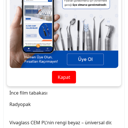
Vivaglass CEM PL, estetik sonuçlar için özel şeffaf
bir cam doldurucu içerir.
Avantajları
Uygulaması rahat krem kıvamında
Toz ve likitin optimal karışımı
Basit karıştırma oranı:
1 damla + 1 kaşık ( bir
Kapat
kuron için)
İnce film tabakası
Radyopak
Vivaglass CEM PL’nin rengi beyaz – üniversal dir.