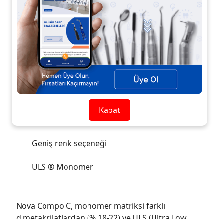
Düşük polimerizasyon büzülmesi ve büzülme
stresi
Yüksek radyopaklık
Mükemmel aşınma direnci ve yüksek mekanik
özellikler
Tek katman ve çok katman olarak kullanılabilir
Kapat
Üstün estetik görünümü ve bukalemun efekti
Geniş renk seçeneği
ULS ® Monomer
Nova Compo C, monomer matriksi farklı
dimetakrilatlardan (% 18-22) ve ULS (Ultra Low