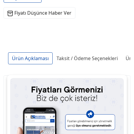
Fiyatı Düşünce Haber Ver
Ürün Açıklaması
Taksit / Ödeme Seçenekleri
Ürü
Uzun dönem durabilite
Muhteşem handling ve kolay parlatılabilirlik
Kullanılan el aletlerine yapışmama özelliği