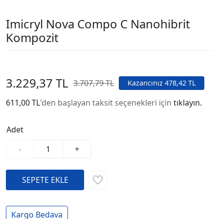
Imicryl Nova Compo C Nanohibrit
Kompozit
3.229,37 TL
3.707,79 TL
Kazancınız 478,42 TL
611,00 TL
'den başlayan taksit seçenekleri için
tıklayın.
Adet
-
+
Kargo Bedava