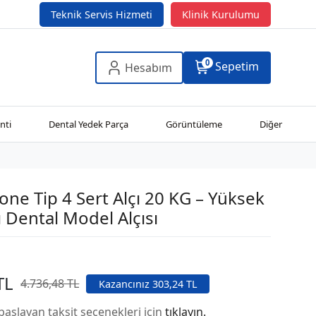
Teknik Servis Hizmeti
Klinik Kurulumu
0
Sepetim
Hesabım
nti
Dental Yedek Parça
Görüntüleme
Diğer
tone Tip 4 Sert Alçı 20 KG – Yüksek
 Dental Model Alçısı
TL
4.736,48 TL
Kazancınız 303,24 TL
başlayan taksit seçenekleri için
tıklayın.