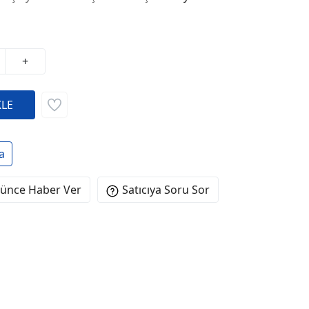
+
a
şünce Haber Ver
Satıcıya Soru Sor