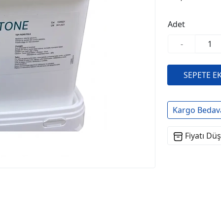
Adet
-
Kargo Bedav
Fiyatı Dü