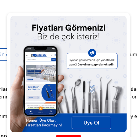
ün Açıklaması
Taksit / Ödeme Seçenekleri
Ürün Yoruml
larda hassas model çalışmaları için üretilmiş yüksek daya
mmel yüzey kalitesi sayesinde hassas protez, implant ve o
anım imkânı sunar. Homojen karışım yapısı, pürüzsüz yüzey el
oranı.