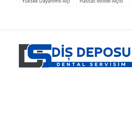
Yüksek Dayanımlı Alçı
Hassas Model Alçısı