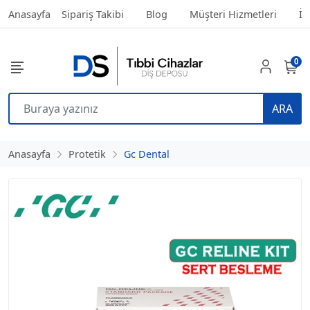
Anasayfa
Sipariş Takibi
Blog
Müşteri Hizmetleri
İl
0
ARA
Anasayfa
Protetik
Gc Dental