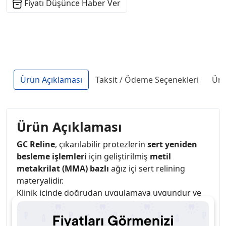
Fiyatı Düşünce Haber Ver
Ürün Açıklaması
Taksit / Ödeme Seçenekleri
Ürü
Ürün Açıklaması
GC Reline
, çıkarılabilir protezlerin
sert yeniden
besleme işlemleri
için geliştirilmiş
metil
metakrilat (MMA) bazlı
ağız içi sert relining
materyalidir.
Klinik içinde doğrudan uygulamaya uygundur ve
protez tabanı ile mukoza arasındaki boşlukları
doldurarak
stabil oturuş
sağlar.