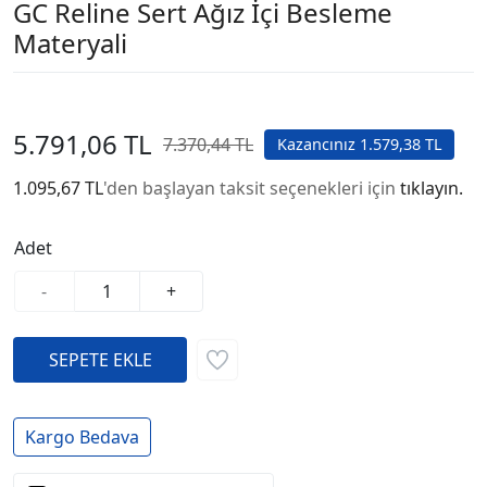
GC Reline Sert Ağız İçi Besleme
Materyali
5.791,06 TL
7.370,44 TL
Kazancınız 1.579,38 TL
1.095,67 TL
'den başlayan taksit seçenekleri için
tıklayın.
Adet
-
+
Kargo Bedava