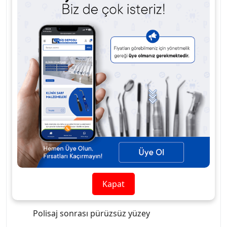
Kısa çalışma süresi,
kolay şekillendirilebilirliği
ve
pürüzsüz yüzey elde etme
özelliği sayesinde
hasta konforunu destekler.
Uygulama sonrası
renk stabilitesi
ve aşınma
direnci yüksektir.
GC Reline, mevcut protezlerin
yeniden
uyumlandırılması ve fonksiyonun geri
kazandırılması
için pratik bir çözüm sunar.
Kullanım Alanları / Detaylar
Ağız içi sert besleme (sert relining) işlemleri
Çıkarılabilir protezlerde uyum geliştirme
Kapat
MMA bazlı akrilik yapı
Polisaj sonrası pürüzsüz yüzey