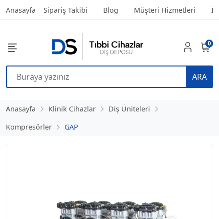
Anasayfa
Sipariş Takibi
Blog
Müşteri Hizmetleri
İl
0
ARA
Anasayfa
Klinik Cihazlar
Diş Üniteleri
Kompresörler
GAP