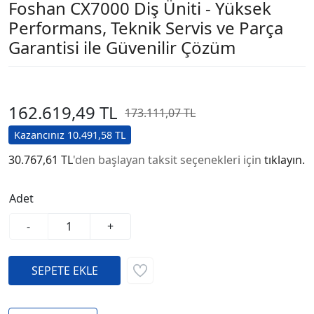
Foshan CX7000 Diş Üniti - Yüksek
Performans, Teknik Servis ve Parça
Garantisi ile Güvenilir Çözüm
162.619,49 TL
173.111,07 TL
Kazancınız 10.491,58 TL
30.767,61 TL
'den başlayan taksit seçenekleri için
tıklayın.
Adet
-
+