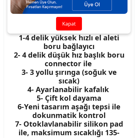
FOSHAN CX-7000
Kapat
Standart özellikleri:
1-4 delik yüksek hızlı el aleti
boru bağlayıcı
2- 4 delik düşük hız başlık boru
connector ile
3- 3 yollu şırınga (soğuk ve
sıcak)
4- Ayarlanabilir kafalık
5- Çift kol dayama
6-Yeni tasarım aşağı tepsi ile
dokunmatik kontrol
7- Otoklavlanabilir silikon pad
ile, maksimum sıcaklığı 135-