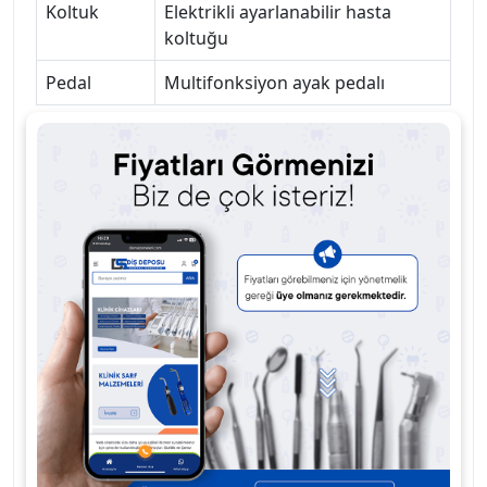
Koltuk
Elektrikli ayarlanabilir hasta
koltuğu
Pedal
Multifonksiyon ayak pedalı
Standart Paket İçeriği
Foshan CX7000 Hasta Koltuğu
Hekim Ünitesi (aeratör, mikromotor, enjektör
çıkışları)
Yardımcı panel
LED reflektör
Aspirasyon sistemi
Ayak pedalı
Tükürük kasesi : cam