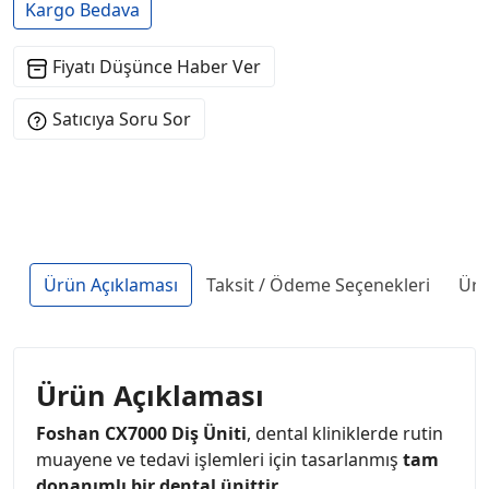
Kargo Bedava
Fiyatı Düşünce Haber Ver
Satıcıya Soru Sor
Ürün Açıklaması
Taksit / Ödeme Seçenekleri
Ürü
Ürün Açıklaması
Foshan CX7000 Diş Üniti
, dental kliniklerde rutin
muayene ve tedavi işlemleri için tasarlanmış
tam
donanımlı bir dental ünittir.