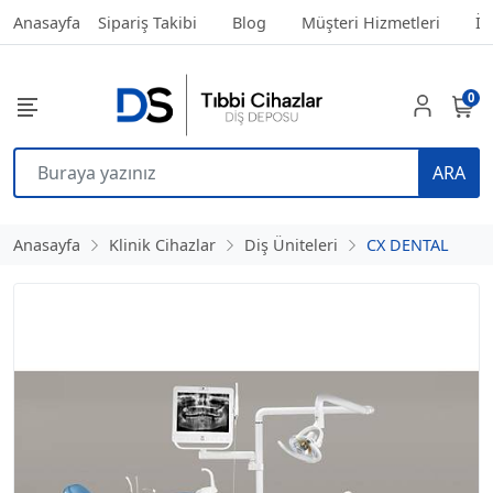
Anasayfa
Sipariş Takibi
Blog
Müşteri Hizmetleri
İl
0
ARA
Anasayfa
Klinik Cihazlar
Diş Üniteleri
CX DENTAL