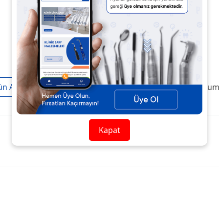
ün Açıklaması
Taksit / Ödeme Seçenekleri
Ürün Yoruml
Kapat