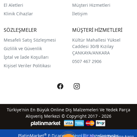
El Aletleri
Müşteri Hizmetleri
Klinik Cihazlar
İletişim
SÖZLEŞMELER
MÜŞTERİ HİZMETLERİ
Mesafeli Satış Sözleşmesi
Kültür Mahallesi Yüksel
Caddesi 30/B Kızılay
Gizlilik ve Güvenlik
ÇANKAYA/ANKARA
İptal ve İade Koşulları
0507 467 2906
Kişisel Veriler Politikası
Türkiye'nin En Büyük Online Diş Malzemeleri Ve Yedek Parça
Alışveriş Merkezi © Copyright 2017 - 2026
qreatedijital
®
PlatinMarket
E-Ticaret Sistemi
İle Hazırlanmıştır.
| Dijital Pazarlama Ajansı