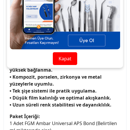
Kompozit rezinler, rezin simanlar, onley, inley,
kuron, köprü, porselen ve zirkonya restorasyonlar
ile mükemmel uyum gösterir. Klinik
uygulamalarda kolay kullanım, düşük film kalınlığı
ve optimum akışkanlık sunar.
• Tüm bağlama teknikleri ile uyumlu
(universal).
Kapat
• APS teknolojisi ile farklı nem seviyelerinde
yüksek bağlanma.
• Kompozit, porselen, zirkonya ve metal
yüzeylerle uyumlu.
• Tek şişe sistemi ile pratik uygulama.
• Düşük film kalınlığı ve optimal akışkanlık.
• Uzun süreli renk stabilitesi ve dayanıklılık.
Paket İçeriği:
1 Adet FGM Ambar Universal APS Bond (Belirtilen