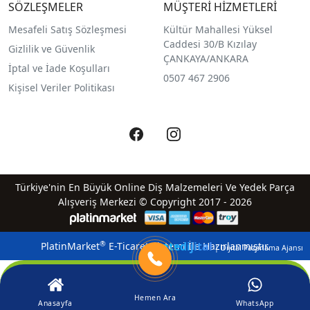
SÖZLEŞMELER
MÜŞTERİ HİZMETLERİ
Mesafeli Satış Sözleşmesi
Kültür Mahallesi Yüksel
Caddesi 30/B Kızılay
Gizlilik ve Güvenlik
ÇANKAYA/ANKARA
İptal ve İade Koşulları
0507 467 2906
Kişisel Veriler Politikası
Türkiye'nin En Büyük Online Diş Malzemeleri Ve Yedek Parça
Alışveriş Merkezi © Copyright 2017 - 2026
qreatedijital
®
PlatinMarket
E-Ticaret Sistemi
İle Hazırlanmıştır.
| Dijital Pazarlama Ajansı
Hemen Ara
Anasayfa
WhatsApp