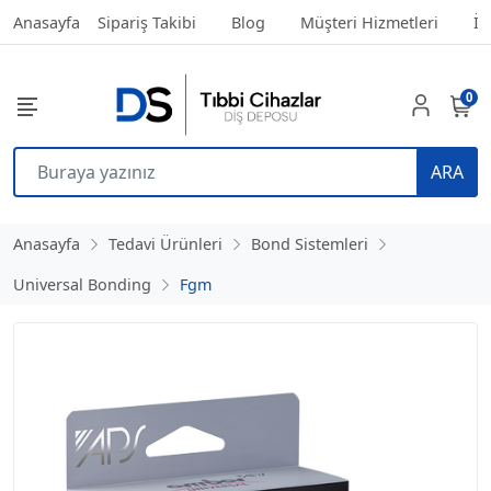
Anasayfa
Sipariş Takibi
Blog
Müşteri Hizmetleri
İl
0
ARA
Anasayfa
Tedavi Ürünleri
Bond Sistemleri
Universal Bonding
Fgm