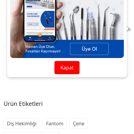
Ürün Açıklaması
Taksit / Ödeme Seçenekleri
Ürü
Plastik malzemeden üretilmiştir..
Kapat
Ürün Etiketleri
Diş Hekimliği
Fantom
Çene