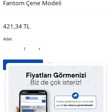
Fantom Çene Modeli
421,34 TL
Adet
-
+
Fiyatı Düşünce Haber Ver
Satıcıya Soru Sor