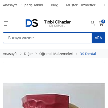
Anasayfa
Sipariş Takibi
Blog
Müşteri Hizmetleri
İl
0
ARA
Anasayfa
Diğer
Öğrenci Malzemeleri
DS Dental