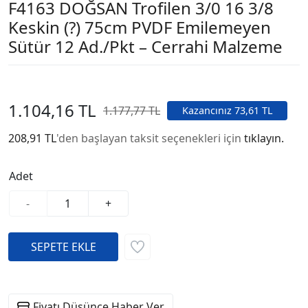
F4163 DOĞSAN Trofilen 3/0 16 3/8
Keskin (?) 75cm PVDF Emilemeyen
Sütür 12 Ad./Pkt – Cerrahi Malzeme
1.104,16 TL
1.177,77 TL
Kazancınız 73,61 TL
208,91 TL
'den başlayan taksit seçenekleri için
tıklayın.
Adet
-
+
Fiyatı Düşünce Haber Ver