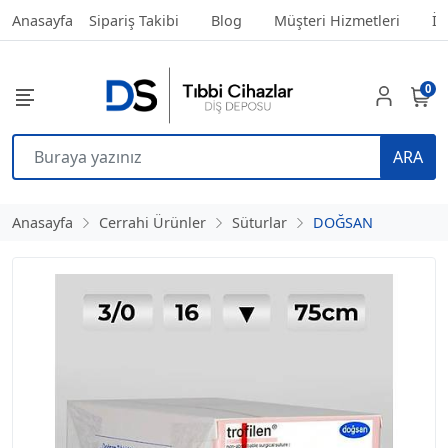
Anasayfa
Sipariş Takibi
Blog
Müşteri Hizmetleri
İl
0
ARA
Anasayfa
Cerrahi Ürünler
Süturlar
DOĞSAN