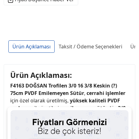
Ürün Açıklaması
Taksit / Ödeme Seçenekleri
Ürü
Ürün Açıklaması:
F4163 DOĞSAN Trofilen 3/0 16 3/8 Keskin (?)
75cm PVDF Emilemeyen Sütür
,
cerrahi işlemler
için özel olarak üretilmiş,
yüksek kaliteli PVDF
malzeme
ile üretilmiş
emilemeyen sütür
dür.
3/0
kalınlık
,
16" uzunluk
, ve
3/8 keskin uç (?)
özellikleriyle hassas dikiş uygulamaları sağlar.
Keskin uç (?)
, düzgün geçişler sağlayarak
dokularda minimum travma oluşturarak etkili