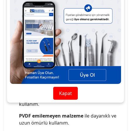
dikişler elde edilmesine olanak tanır.
75cm
uzunluk
, geniş alanlarda rahatça kullanım sağlar.
PVDF malzeme
, sütürün dayanıklılığını artırır ve
cerrahi dikişlerde güvenlik sağlar.
Emilemeyen
özellik
, sütürün uzun süreli işlevini korur ve
cerrahi işlemler sırasında güvenli kullanım sunar.
12 adet/paket
olarak sunulması, pratik ve
ekonomik çözüm sunar.
3/0 kalınlık
ile hassas dikiş uygulamaları.
3/8 keskin uç (?)
ile düzgün ve hassas dikiş
geçişi.
Kapat
75cm uzunluk
ile geniş alanlarda rahat
kullanım.
PVDF emilemeyen malzeme
ile dayanıklı ve
uzun ömürlü kullanım.