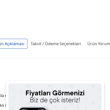
ün Açıklaması
Taksit / Ödeme Seçenekleri
Ürün Yoruml
nda rahatlık sunar.
rklı ihtiyaçlara hitap eder.