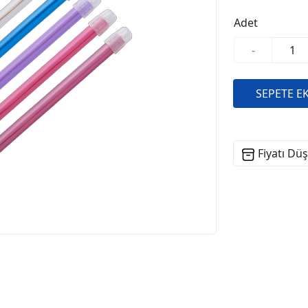
Adet
-
Fiyatı Dü