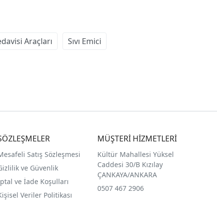
edavisi Araçları
Sıvı Emici
SÖZLEŞMELER
MÜŞTERİ HİZMETLERİ
Mesafeli Satış Sözleşmesi
Kültür Mahallesi Yüksel
Caddesi 30/B Kızılay
Gizlilik ve Güvenlik
ÇANKAYA/ANKARA
İptal ve İade Koşulları
0507 467 2906
Kişisel Veriler Politikası