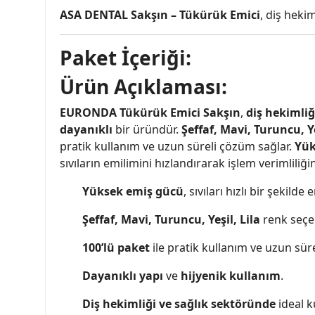
ASA DENTAL Sakşın – Tükürük Emici
, diş heki
Paket İçeriği:
Ürün Açıklaması:
EURONDA Tükürük Emici Sakşın
,
diş hekimli
dayanıklı
bir üründür.
Şeffaf, Mavi, Turuncu, Ye
pratik kullanım ve uzun süreli çözüm sağlar.
Yük
sıvıların emilimini hızlandırarak işlem verimliliğin
Yüksek emiş gücü
, sıvıları hızlı bir şekild
Şeffaf, Mavi, Turuncu, Yeşil, Lila
renk seçene
100’lü paket
ile pratik kullanım ve uzun sür
Dayanıklı yapı
ve
hijyenik kullanım
.
Diş hekimliği ve sağlık sektöründe
ideal k