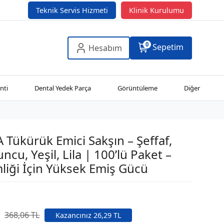
Teknik Servis Hizmeti
Klinik Kurulumu
0
Sepetim
Hesabım
nti
Dental Yedek Parça
Görüntüleme
Diğer
ükürük Emici Sakşın – Şeffaf,
ncu, Yeşil, Lila | 100’lü Paket –
liği İçin Yüksek Emiş Gücü
368,06 TL
Kazancınız 26,29 TL