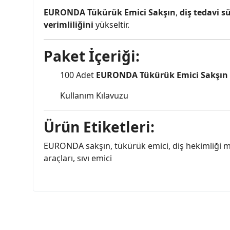
EURONDA Tükürük Emici Sakşın
,
diş tedavi s
verimliliğini
yükseltir.
Paket İçeriği:
100 Adet
EURONDA Tükürük Emici Sakşın
Kullanım Kılavuzu
Ürün Etiketleri:
EURONDA sakşın, tükürük emici, diş hekimliği malz
araçları, sıvı emici