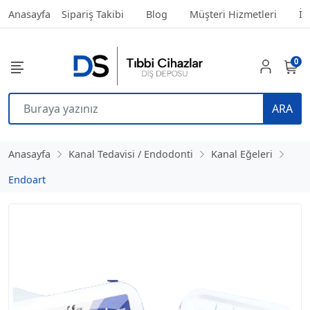
Anasayfa
Sipariş Takibi
Blog
Müşteri Hizmetleri
İl
0
ARA
Anasayfa
Kanal Tedavisi / Endodonti
Kanal Eğeleri
Endoart