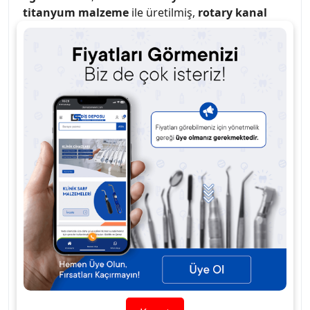
titanyum malzeme
ile üretilmiş,
rotary kanal
şekillendirme işlemleri
için
yüksek performans
sağlayan bir
kanal eğesi
dir.
25 mm uzunluğu
ve
4 veya 6 açı seçeneği
ile,
derin kanal
şekillendirmesi
ve
hassas temizlik işlemleri
sağlar.
Blue Rotary teknolojisi
, kanalın her
aşamasında
daha güvenli, hızlı ve etkili
sonuçlar
elde edilmesine olanak tanır.
Nikel
titanyum malzeme
,
esnekliği
ve
dayanıklılığı
ile
kanal işlemlerinde
maksimum güvenlik
sağlar,
böylece
aşırı kırılma
ve
eğilme risklerini
ortadan
kaldırır.
Dental kliniklerde
ve
diş hekimliği
uygulamalarında
uzun süreli kullanımda bile
mükemmel performans
sunar.
Nikel Titanyum malzeme
, uzun süreli
dayanıklılık ve esneklik sunar.
4 veya 6 açı seçenekleri
, farklı kanal