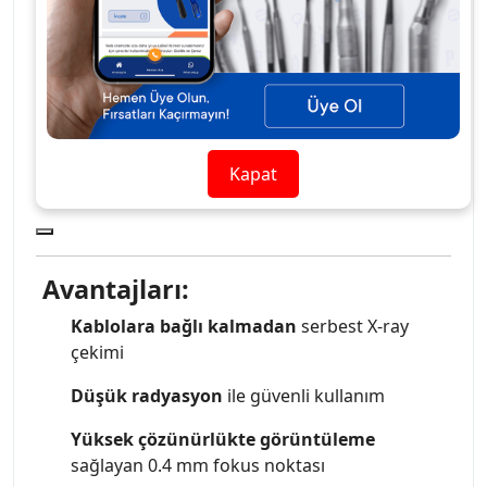
Cihaz
Yaklaşık 2.2 kg – hafif ve
Ağırlığı
taşınabilir
Uyum
Dijital sensörler ve fosfor
plaklarla uyumlu
Stok Kodu
ET-HYPLT
Kapat
Avantajları:
Kablolara bağlı kalmadan
serbest X-ray
çekimi
Düşük radyasyon
ile güvenli kullanım
Yüksek çözünürlükte görüntüleme
sağlayan 0.4 mm fokus noktası