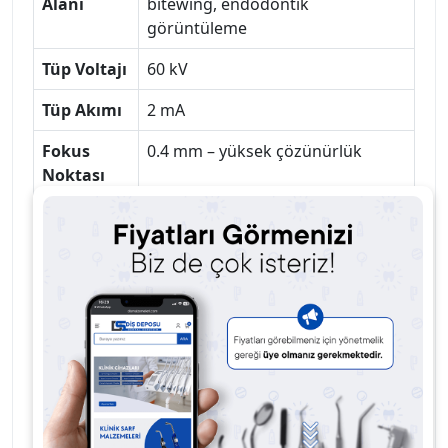
Alanı
bitewing, endodontik
görüntüleme
Tüp Voltajı
60 kV
Tüp Akımı
2 mA
Fokus
0.4 mm – yüksek çözünürlük
Noktası
Radyasyon
Düşük doz ile yüksek görüntü
Gücü
kalitesi
Batarya
Dahili lityum batarya – tek şarjla
400+ çekim kapasitesi
Ekran
LCD ekran – ayarlanabilir pozlama
süresi
Pozlama
0.1 – 1.8 saniye arası
Süresi