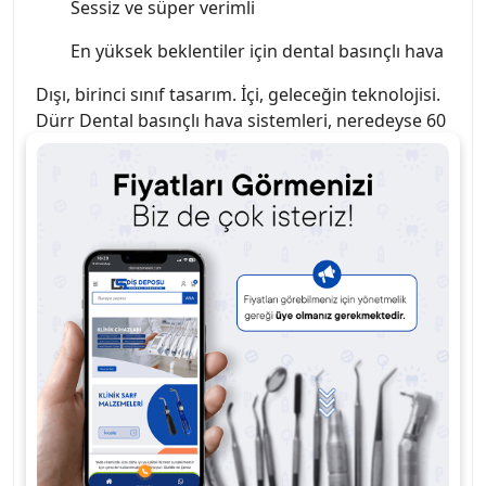
Sessiz ve süper verimli
En yüksek beklentiler için dental basınçlı hava
Dışı, birinci sınıf tasarım. İçi, geleceğin teknolojisi.
Dürr Dental basınçlı hava sistemleri, neredeyse 60
yıldır dünya genelindeki muayenehaneler ve
kliniklerin imajını güçlendiriyor. Yüksek
performansları ve hava kaliteleri – yağsız, kuru,
hijyenik – ile pazarda öncü bir konuma sahipler.
Yaklaşık 60 yıldır, Dürr Dental teknolojik olarak
öncülük eden basınçlı hava sistemleri sunuyor.
Dürr Dental ürünlerinin görünümleri dahi
alışılmışın dışında bir kalite talebinin altını çizer ve
teknik uygulamaları dünya genelinde kriterler
belirler. Dürr Dental, 1965‘te dental tıp için ilk
komple yağsız kompresörü geliştirdi. Bu yenilik,
günümüzde teknik standarda dönüştü. Bugün,
yüksek verimli diyaframlı kurutma sistemi, Dürr
Dental‘in kesintisiz inovasyon ruhunun