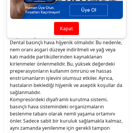
örneklerinden biridir.
Kalite, güven yaratır – Muayenehanenin kalbi için
üst düzey teknoloji
Kapat
En yüksek gereklilikler için dental basınçlı hava
Dental basınçlı hava hijyenik olmalıdır. Bu nedenle,
nem oranı asgari düzeye indirilmeli ve yağ veya
katı madde partiküllerinden kaynaklanan
kirlenmeler önlenmelidir. Bu, yüksek değerdeki
preperasyonların kullanım ömrünü ve hassas
enstrümanların işlevini olumsuz etkiler. Ayrıca,
hastaların beklediği hijyenik ve aseptik koşullar da
sağlanmalıdır.
Kompresördeki diyaframlı kurutma sistemi,
basınçlı hava sistemindeki organizmaların
beslenme tabanı olarak nemli yaşama ortamını
önler. Sadece sabit bir kuruluk sağlamakla kalmaz,
aynı zamanda yenilenme için gerekli tampon