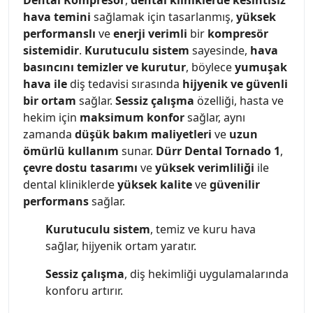
Dental Kompresör
,
dental kliniklerde
kesintisiz
hava temini
sağlamak için tasarlanmış,
yüksek
performanslı
ve
enerji verimli
bir
kompresör
sistemidir
.
Kurutuculu sistem
sayesinde,
hava
basıncını temizler ve kurutur
, böylece
yumuşak
hava ile
diş tedavisi sırasında
hijyenik ve güvenli
bir ortam
sağlar.
Sessiz çalışma
özelliği, hasta ve
hekim için
maksimum konfor
sağlar, aynı
zamanda
düşük bakım maliyetleri
ve
uzun
ömürlü kullanım
sunar.
Dürr Dental Tornado 1
,
çevre dostu tasarımı
ve
yüksek verimliliği
ile
dental kliniklerde
yüksek kalite
ve
güvenilir
performans
sağlar.
Kurutuculu sistem
, temiz ve kuru hava
sağlar, hijyenik ortam yaratır.
Sessiz çalışma
, diş hekimliği uygulamalarında
konforu artırır.