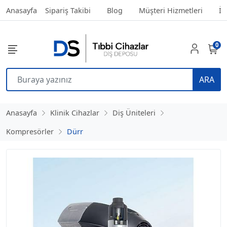
Anasayfa
Sipariş Takibi
Blog
Müşteri Hizmetleri
İl
0
ARA
Anasayfa
Klinik Cihazlar
Diş Üniteleri
Kompresörler
Dürr