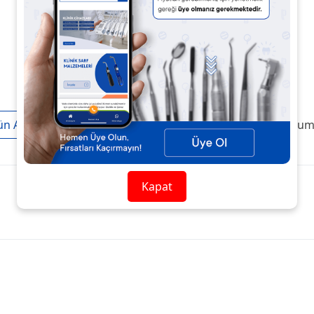
ün Açıklaması
Taksit / Ödeme Seçenekleri
Ürün Yoruml
Kapat