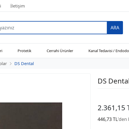
i
İletişim
ARA
ri
Protetik
Cerrahi Ürünler
Kanal Tedavisi / Endodo
plar
DS Dental
DS Dental
2.361,15 
446,73 TL
'den 