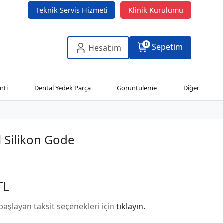
Teknik Servis Hizmeti
Klinik Kurulumu
0
Sepetim
Hesabım
nti
Dental Yedek Parça
Görüntüleme
Diğer
 Silikon Gode
TL
başlayan taksit seçenekleri için
tıklayın.