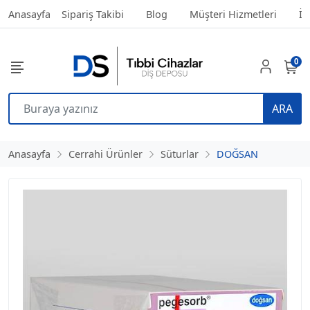
Anasayfa
Sipariş Takibi
Blog
Müşteri Hizmetleri
İl
0
ARA
Anasayfa
Cerrahi Ürünler
Süturlar
DOĞSAN