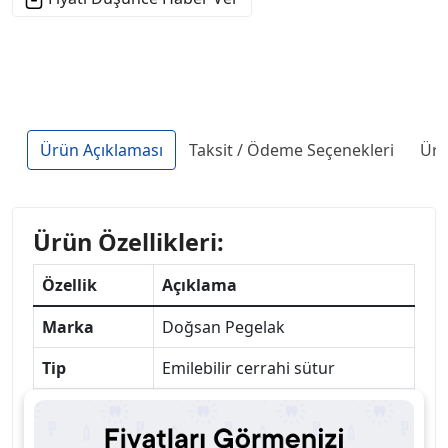
Ürün Açıklaması
Taksit / Ödeme Seçenekleri
Ürü
Ürün Özellikleri:
Özellik
Açıklama
Marka
Doğsan Pegelak
Tip
Emilebilir cerrahi sütur
Materyal
PGA (Poliglaktin 910)