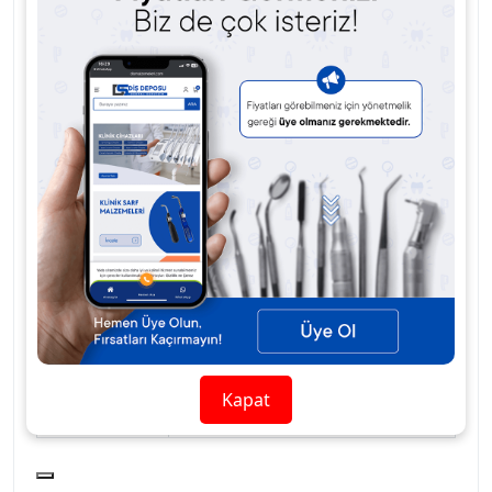
Kalınlık
3/0
İğne Tipi
16 mm 3/8 Keskin
İp Uzunluğu
75 cm
Yapı
Multifilament (örgülü)
Renk
Mor
Sterilizasyon
Steril, tek kullanımlık
Paket İçeriği
12 adet sütur
Emilim
Yaklaşık 56 - 70 gün
Süresi
Stok Kodu
DOGSAN-PGLA-3/0-16MM-
Kapat
75CM-12