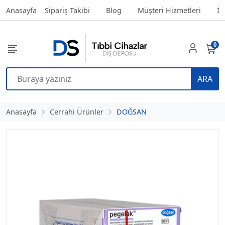
Anasayfa
Sipariş Takibi
Blog
Müşteri Hizmetleri
İl
0
ARA
Anasayfa
Cerrahi Ürünler
DOĞSAN