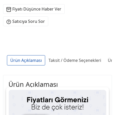
Fiyatı Düşünce Haber Ver
Satıcıya Soru Sor
Ürün Açıklaması
Taksit / Ödeme Seçenekleri
Ürü
Ürün Açıklaması
Diş Üniti Air Electrical Valve (Hava Elektrikli Vana),
dental ünitlerde hava akışını kontrol etmek için
kullanılan önemli bir yedek parçadır. Elektrikli
kontrol mekanizması sayesinde hava akışını hızlı