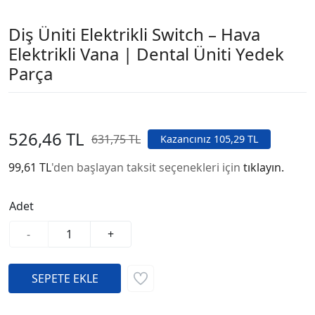
Diş Üniti Elektrikli Switch – Hava
Elektrikli Vana | Dental Üniti Yedek
Parça
526,46 TL
631,75 TL
Kazancınız 105,29 TL
99,61 TL
'den başlayan taksit seçenekleri için
tıklayın.
Adet
-
+