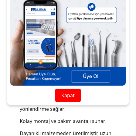
ve güvenilir şekilde yönlendirir. Kliniklerde üniti
performansını artırarak tedavi sürecinin kesintisiz
ilerlemesini sağlar.
Dayanıklı yapısı, kolay montaj özelliği ve uzun
ömürlü mekanizması sayesinde bakım ve onarım
süreçlerinde pratik bir çözümdür. Hava hattının
düzenlenmesi ve kontrol altında tutulması, dental
ünitin güvenli ve verimli çalışmasına katkı sağlar.
Kullanım Detayları
Dental ünitlerde hava akışını kontrol etmek
için kullanılır.
Kapat
Elektrikli vana sistemi ile hızlı ve güvenilir
yönlendirme sağlar.
Kolay montaj ve bakım avantajı sunar.
Dayanıklı malzemeden üretilmiştir, uzun