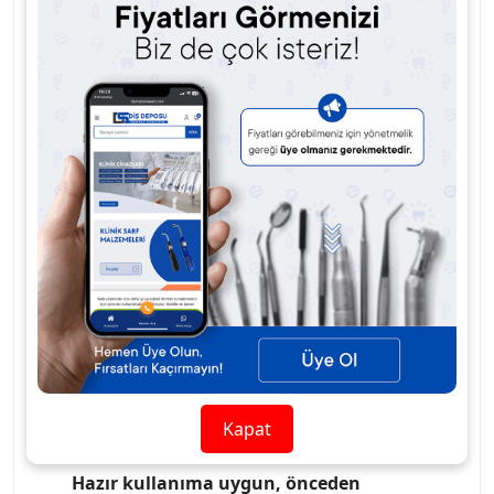
Kalsiyum hidroksit içeriği, kanal ortamında
yüksek pH değeri oluşturarak bakteri
çoğalmasını engeller
ve kök kanalının kimyasal
olarak temizlenmesine yardımcı olur.
Sıvı faz stabilitesi ve akışkan kıvamı sayesinde
kanallara kolayca yerleşir, kanal duvarlarına
homojen dağılır.
Dia-Paste
, geçici kanal dolgu materyali olarak
NaOCl, EDTA
gibi irrigasyon solüsyonlarıyla
uyumlu şekilde çalışır ve mekanik kanal
şekillendirme işlemlerini destekler.
Kullanım Detayları
Endodontik tedavilerde geçici kanal dolgu
Kapat
materyali olarak kullanılır.
Hazır kullanıma uygun, önceden